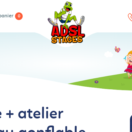
panier
0
 + atelier