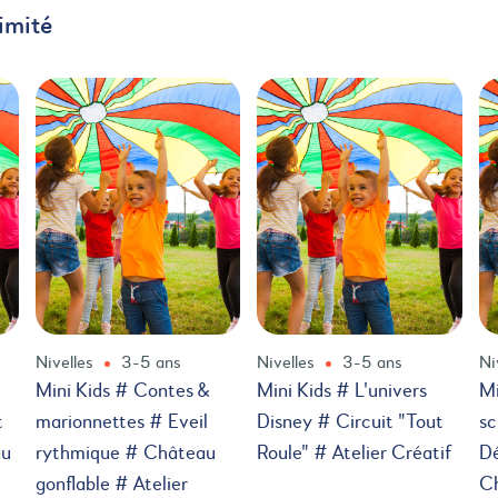
imité
Nivelles
3-5 ans
Nivelles
3-5 ans
Ni
Mini Kids # Contes &
Mini Kids # L'univers
Mi
t
marionnettes # Eveil
Disney # Circuit "Tout
sc
au
rythmique # Château
Roule" # Atelier Créatif
D
gonflable # Atelier
Ch