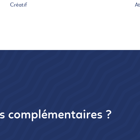
Créatif
At
ns complémentaires ?