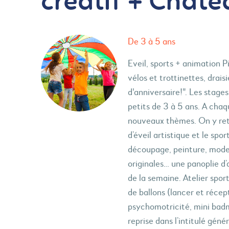
créatif + Châte
De 3 à 5 ans
Eveil, sports + animation P
vélos et trottinettes, drais
d'anniversaire!". Les stag
petits de 3 à 5 ans. A chaq
nouveaux thèmes. On y retr
d’éveil artistique et le sport
découpage, peinture, model
originales… une panoplie d
de la semaine. Atelier spor
de ballons (lancer et récep
psychomotricité, mini badm
reprise dans l’intitulé géné