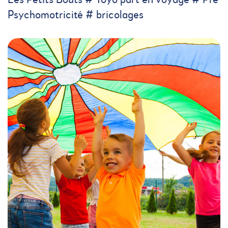
Les Petits Bouts # Yoyo part en voyage # Pré
Psychomotricité # bricolages