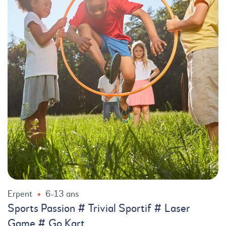
Erpent
6-13 ans
Sports Passion # Trivial Sportif # Laser
Game # Go Kart