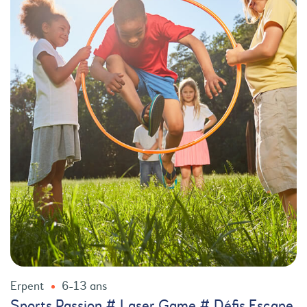
Erpent
6-13 ans
Sports Passion # Laser Game # Défis Escape