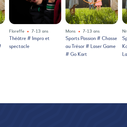
Floreffe
7-13 ans
Mons
7-13 ans
Ni
Théâtre # Impro et
Sports Passion # Chasse
Sp
#
spectacle
au Trésor # Laser Game
Ko
# Go Kart
L