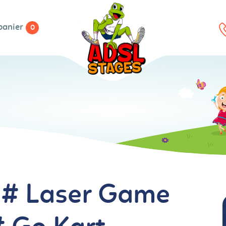
panier
0
 # Laser Game