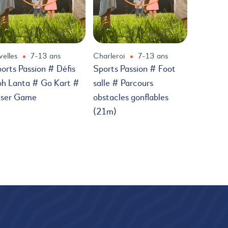
velles
7-13 ans
Charleroi
7-13 ans
orts Passion # Défis
Sports Passion # Foot
h Lanta # Go Kart #
salle # Parcours
aser Game
obstacles gonflables
(21m)