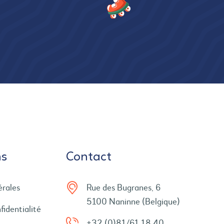
ns
Contact
érales
Rue des Bugranes, 6
5100 Naninne (Belgique)
fidentialité
+32 (0)81/61.18.40