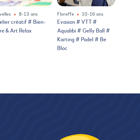
velles
8-13 ans
Floreffe
10-16 ans
elier créatif # Bien-
Evasion # VTT #
re & Art Relax
Aqualibi # Gelly Ball #
Karting # Padel # Be
Bloc