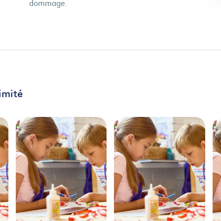
dommage.
imité