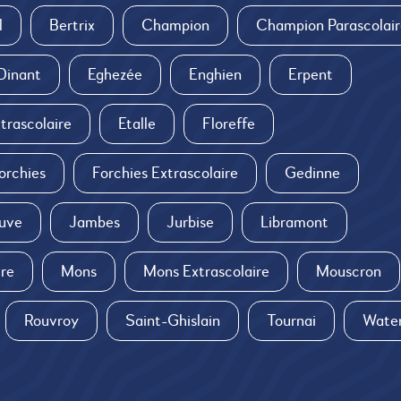
l
Bertrix
Champion
Champion Parascolair
Dinant
Eghezée
Enghien
Erpent
trascolaire
Etalle
Floreffe
orchies
Forchies Extrascolaire
Gedinne
uve
Jambes
Jurbise
Libramont
ire
Mons
Mons Extrascolaire
Mouscron
Rouvroy
Saint-Ghislain
Tournai
Water