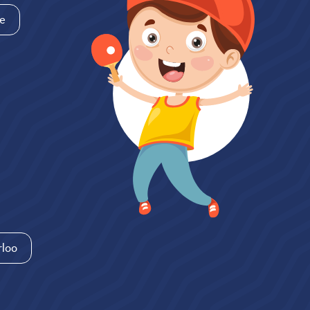
e
loo