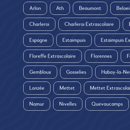
Arlon
Ath
Beaumont
Beloei
Charleroi
Charleroi Extrascolaire
Espagne
Estaimpuis
Estaimpuis Ex
Floreffe Extrascolaire
Florennes
F
Gembloux
Gosselies
Habay-la-Ne
Lonzée
Mettet
Mettet Extrascola
Namur
Nivelles
Quevaucamps