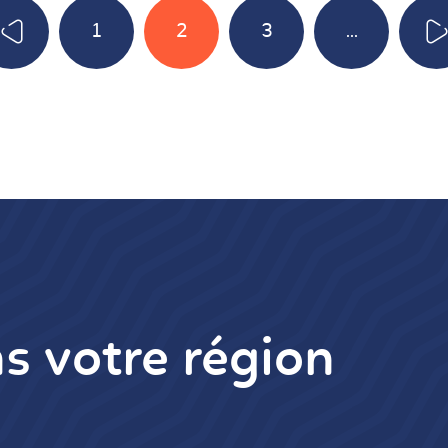
1
2
3
...
s votre région