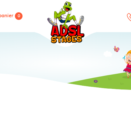
panier
0