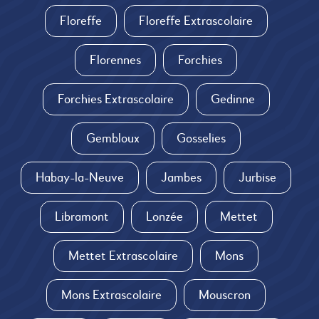
Floreffe
Floreffe Extrascolaire
Florennes
Forchies
Forchies Extrascolaire
Gedinne
Gembloux
Gosselies
Habay-la-Neuve
Jambes
Jurbise
Libramont
Lonzée
Mettet
Mettet Extrascolaire
Mons
Mons Extrascolaire
Mouscron