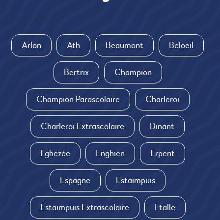
Arlon
Ath
Beaumont
Beloeil
Bertrix
Champion
Champion Parascolaire
Charleroi
Charleroi Extrascolaire
Dinant
Eghezée
Enghien
Erpent
Espagne
Estaimpuis
Estaimpuis Extrascolaire
Etalle