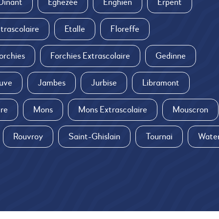
Dinant
Eghezée
Enghien
Erpent
trascolaire
Etalle
Floreffe
orchies
Forchies Extrascolaire
Gedinne
uve
Jambes
Jurbise
Libramont
ire
Mons
Mons Extrascolaire
Mouscron
Rouvroy
Saint-Ghislain
Tournai
Water