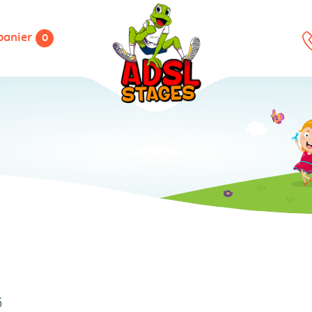
panier
0
6