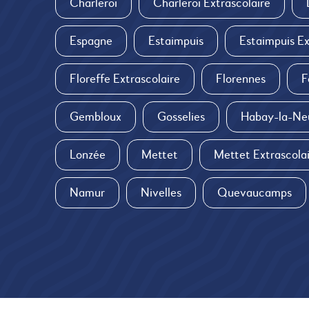
Charleroi
Charleroi Extrascolaire
Espagne
Estaimpuis
Estaimpuis Ex
Floreffe Extrascolaire
Florennes
F
Gembloux
Gosselies
Habay-la-Ne
Lonzée
Mettet
Mettet Extrascola
Namur
Nivelles
Quevaucamps