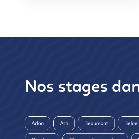
Nos stages dan
Arlon
Ath
Beaumont
Beloei