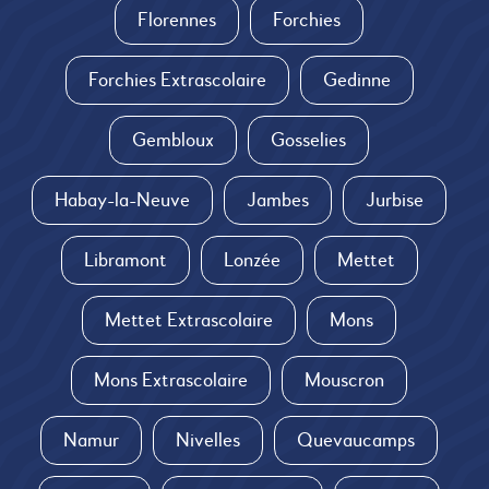
Florennes
Forchies
Forchies Extrascolaire
Gedinne
Gembloux
Gosselies
Habay-la-Neuve
Jambes
Jurbise
Libramont
Lonzée
Mettet
Mettet Extrascolaire
Mons
Mons Extrascolaire
Mouscron
Namur
Nivelles
Quevaucamps