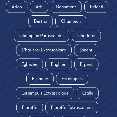
Arlon
Ath
Beaumont
Beloeil
Bertrix
Champion
Champion Parascolaire
Charleroi
Charleroi Extrascolaire
Dinant
Eghezée
Enghien
Erpent
Espagne
Estaimpuis
Estaimpuis Extrascolaire
Etalle
Floreffe
Floreffe Extrascolaire