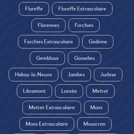
Floreffe
Floreffe Extrascolaire
Florennes
Forchies
Forchies Extrascolaire
Gedinne
Gembloux
Gosselies
Habay-la-Neuve
Jambes
Jurbise
Libramont
Lonzée
Mettet
Mettet Extrascolaire
Mons
Mons Extrascolaire
Mouscron