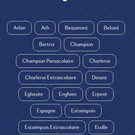
Arlon
Ath
Beaumont
Beloeil
Bertrix
Champion
Champion Parascolaire
Charleroi
Charleroi Extrascolaire
Dinant
Eghezée
Enghien
Erpent
Espagne
Estaimpuis
Estaimpuis Extrascolaire
Etalle