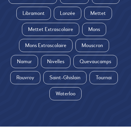
Libramont
Lonzée
Mettet
Mettet Extrascolaire
Mons
Mons Extrascolaire
Mouscron
Namur
Nivelles
Quevaucamps
Rouvroy
Saint-Ghislain
Tournai
Waterloo