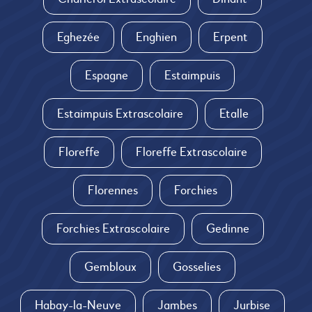
Eghezée
Enghien
Erpent
Espagne
Estaimpuis
Estaimpuis Extrascolaire
Etalle
Floreffe
Floreffe Extrascolaire
Florennes
Forchies
Forchies Extrascolaire
Gedinne
Gembloux
Gosselies
Habay-la-Neuve
Jambes
Jurbise