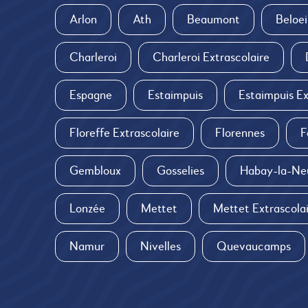
Arlon
Ath
Beaumont
Beloei
Charleroi
Charleroi Extrascolaire
Espagne
Estaimpuis
Estaimpuis Ex
Floreffe Extrascolaire
Florennes
F
Gembloux
Gosselies
Habay-la-Ne
Lonzée
Mettet
Mettet Extrascola
Namur
Nivelles
Quevaucamps