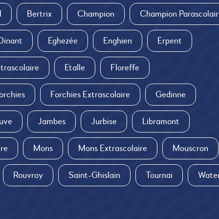
l
Bertrix
Champion
Champion Parascolair
Dinant
Eghezée
Enghien
Erpent
trascolaire
Etalle
Floreffe
orchies
Forchies Extrascolaire
Gedinne
uve
Jambes
Jurbise
Libramont
ire
Mons
Mons Extrascolaire
Mouscron
Rouvroy
Saint-Ghislain
Tournai
Water