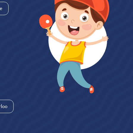
e
loo