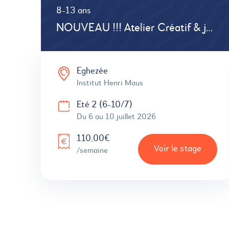
8-13 ans
NOUVEAU !!! Atelier Créatif & jeux de société # Défis # Créations
Eghezée
Institut Henri Maus
Eté 2 (6-10/7)
Du 6 au 10 juillet 2026
110,00€
Voir le stage
/semaine