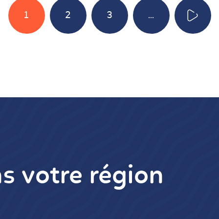
1
2
3
...
s votre région