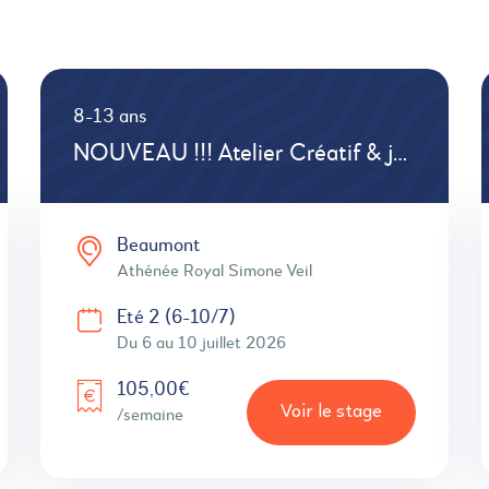
8-13 ans
NOUVEAU !!! Atelier Créatif & jeux de société # Immersion anglais # Défis # Créations
Beaumont
Athénée Royal Simone Veil
Eté 2 (6-10/7)
Du 6 au 10 juillet 2026
105,00€
Voir le stage
/semaine